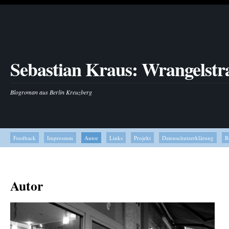
Sebastian Kraus: Wrangelstr
Blogroman aus Berlin Kreuzberg
Feedback
Impressum
Autor
Links
Projekt
Datenschutzerklärung
R
Autor