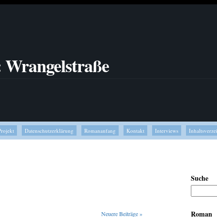
: Wrangelstraße
Projekt
Datenschutzerklärung
Romananfang
Kontakt
Interviews
Inhaltsverze
Suche
Roman
Neuere Beiträge
»