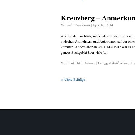
Kreuzberg – Anmerkung
Von
Sebastian Kraus
|
April 16, 2014
Auch in den nachfolgenden Jahren solte es in Kreu
zwischen Anwohnern und Autonomen auf der einen un
kommen. Anders aber als am 1. Mai 1987 war es de
ganzes Stadtgebiet über viele […]
Veröffentlicht in
Anhang
|
Getagged
Antiberliner
,
Kre
«
Ältere Beiträge