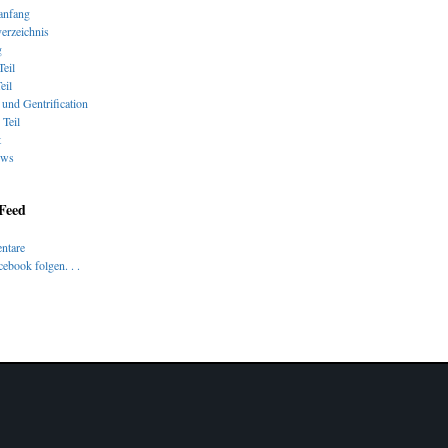
nfang
verzeichnis
g
Teil
eil
und Gentrification
 Teil
t
ews
 Feed
ntare
ebook folgen. . .