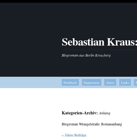
Sebastian Kraus
Blogroman aus Berlin Kreuzberg
Feedback
Impressum
Autor
Links
Kategorien-Archiv:
Anhang
Blogroman Wrangelstraße: Romananhang
«
Ältere Beiträge