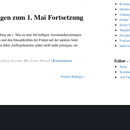
Romana
Inhalts
en zum 1. Mai Fortsetzung
Anhan
Dritter 
Erster T
Wandel 
zberg am 1. Mai zu zum Teil heftigen Auseinandersetzungen
Zweiter
d den Einsatzkräften der Polizei auf der anderen Seite
Podcas
n dabei Aufbegehrenden später nicht mehr gelungen, ein
Intervi
Follow -
uzberg am ersten Mai
,
Lenne-Dreieck
|
Kommentieren
Texte
Komme
Neuere Beiträge
»
Auf Fac