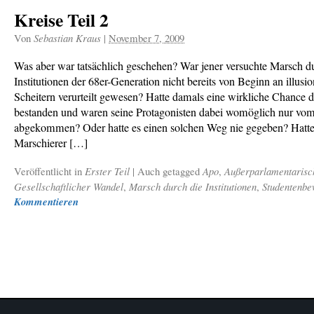
Kreise Teil 2
Von
Sebastian Kraus
|
November 7, 2009
Was aber war tatsächlich geschehen? War jener versuchte Marsch d
Institutionen der 68er-Generation nicht bereits von Beginn an illus
Scheitern verurteilt gewesen? Hatte damals eine wirkliche Chance 
bestanden und waren seine Protagonisten dabei womöglich nur v
abgekommen? Oder hatte es einen solchen Weg nie gegeben? Hatten
Marschierer […]
Veröffentlicht in
Erster Teil
|
Auch getagged
Apo
,
Außerparlamentarisc
Gesellschaftlicher Wandel
,
Marsch durch die Institutionen
,
Studentenb
Kommentieren