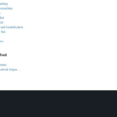
nfang
verzeichnis
g
Teil
eil
und Gentrification
 Teil
t
ews
 Feed
ntare
ebook folgen. . .