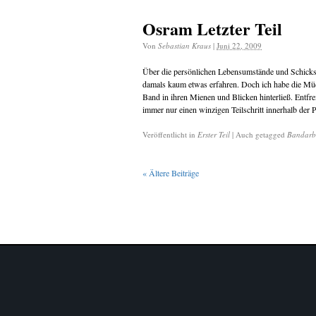
Osram Letzter Teil
Von
Sebastian Kraus
|
Juni 22, 2009
Über die persönlichen Lebensumstände und Schicksa
damals kaum etwas erfahren. Doch ich habe die Müdi
Band in ihren Mienen und Blicken hinterließ. Entfr
immer nur einen winzigen Teilschritt innerhalb der
Veröffentlicht in
Erster Teil
|
Auch getagged
Bandarbe
«
Ältere Beiträge