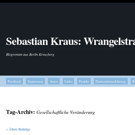
Sebastian Kraus: Wrangelstr
Blogroman aus Berlin Kreuzberg
Feedback
Impressum
Autor
Links
Projekt
Datenschutzerklärung
R
Tag-Archiv:
Gesellschaftliche Veränderung
«
Ältere Beiträge