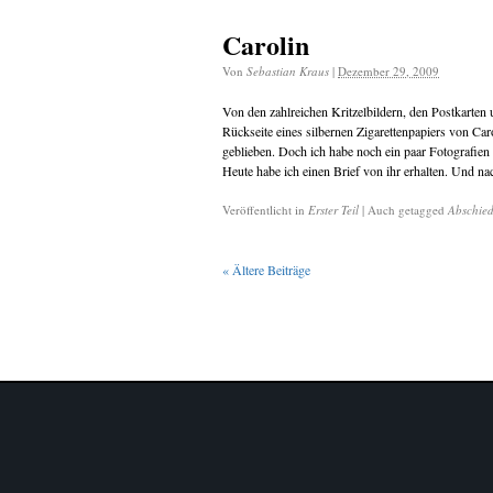
Carolin
Von
Sebastian Kraus
|
Dezember 29, 2009
Von den zahlreichen Kritzelbildern, den Postkarten u
Rückseite eines silbernen Zigarettenpapiers von Caro
geblieben. Doch ich habe noch ein paar Fotografien
Heute habe ich einen Brief von ihr erhalten. Und 
Veröffentlicht in
Erster Teil
|
Auch getagged
Abschie
«
Ältere Beiträge