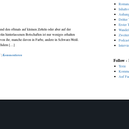
Romana
Inhalts
Anhan
Dritter 
Erster T
nd den oftmals auf kleinen Zetteln oder aber auf der
Wandel 
lin hinterlassenen Botschaften ist nur weniges erhalten
Zweiter
 von ihr, manche davon in Farbe, andere in Schwarz-Weiß.
Podcas
nachdem […]
Intervi
d
|
Kommentieren
Follow -
Texte
Komme
Auf Fac