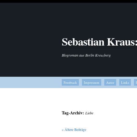
Sebastian Kraus
Blogroman aus Berlin Kreuzberg
Feedback
Impressum
Autor
Links
Tag-Archiv:
Liebe
«
Ältere Beiträge