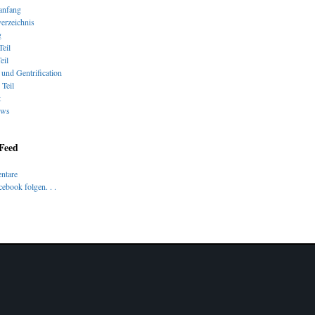
nfang
verzeichnis
g
Teil
eil
und Gentrification
 Teil
t
ews
 Feed
ntare
ebook folgen. . .