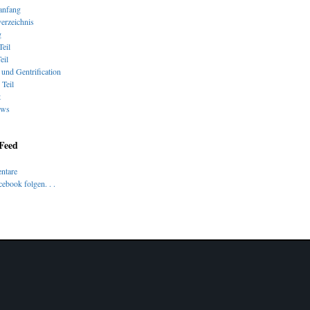
nfang
verzeichnis
g
Teil
eil
und Gentrification
 Teil
t
ews
 Feed
ntare
ebook folgen. . .