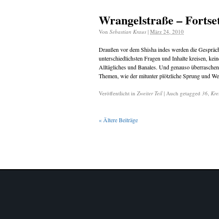
Wrangelstraße – Fortset
Von
Sebastian Kraus
|
März 24, 2010
Draußen vor dem Shisha indes werden die Gespräc
unterschiedlichsten Fragen und Inhalte kreisen, k
Alltägliches und Banales. Und genauso überraschend 
Themen, wie der mitunter plötzliche Sprung und W
Veröffentlicht in
Zweiter Teil
|
Auch getagged
36
,
Kre
«
Ältere Beiträge