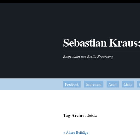
Sebastian Kraus
Blogroman aus Berlin Kreuzberg
Feedback
Impressum
Autor
Links
Tag-Archiv:
Shisha
«
Ältere Beiträge