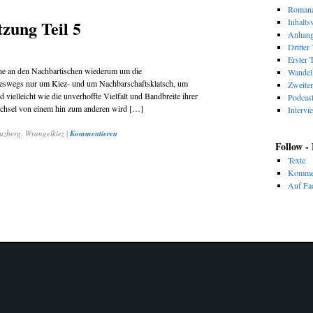
Romana
zung Teil 5
Inhalts
Anhan
Dritter 
Erster T
he an den Nachbartischen wiederum um die
Wandel 
eineswegs nur um Kiez- und um Nachbarschaftsklatsch, um
Zweiter
vielleicht wie die unverhoffte Vielfalt und Bandbreite ihrer
Podcas
echsel von einem hin zum anderen wird […]
Intervi
uzberg
,
Wrangelkiez
|
Kommentieren
Follow -
Texte
Komme
Auf Fac