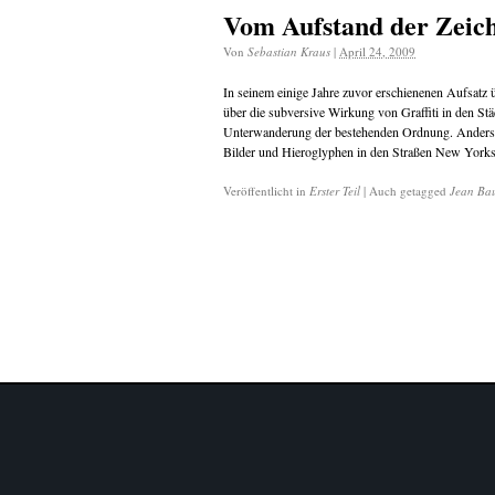
Vom Aufstand der Zeic
Von
Sebastian Kraus
|
April 24, 2009
In seinem einige Jahre zuvor erschienenen Aufsatz ü
über die subversive Wirkung von Graffiti in den St
Unterwanderung der bestehenden Ordnung. Anders jed
Bilder und Hieroglyphen in den Straßen New York
Veröffentlicht in
Erster Teil
|
Auch getagged
Jean Bau