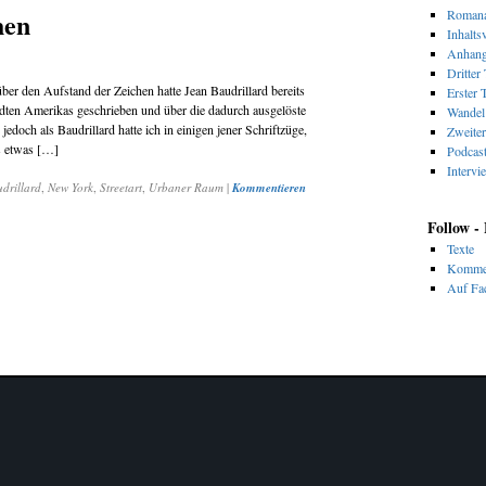
hen
Romana
Inhalts
Anhan
Dritter 
ber den Aufstand der Zeichen hatte Jean Baudrillard bereits
Erster T
ädten Amerikas geschrieben und über die dadurch ausgelöste
Wandel 
och als Baudrillard hatte ich in einigen jener Schriftzüge,
Zweiter
s etwas […]
Podcas
Intervi
drillard
,
New York
,
Streetart
,
Urbaner Raum
|
Kommentieren
Follow -
Texte
Komme
Auf Fac