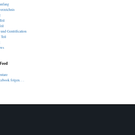
nfang
verzeichnis
g
Teil
eil
und Gentrification
 Teil
t
ews
 Feed
ntare
ebook folgen. . .