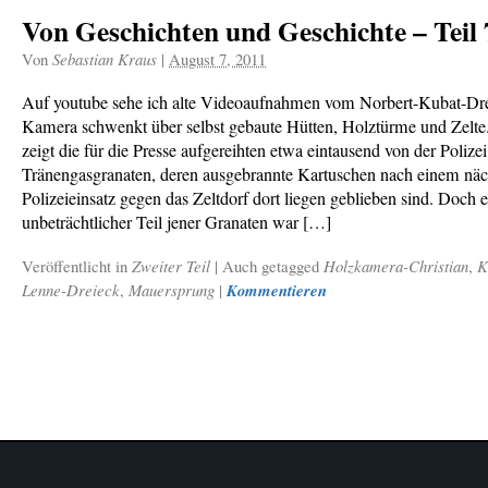
Von Geschichten und Geschichte – Teil 
Von
Sebastian Kraus
|
August 7, 2011
Auf youtube sehe ich alte Videoaufnahmen vom Norbert-Kubat-Dre
Kamera schwenkt über selbst gebaute Hütten, Holztürme und Zelte.
zeigt die für die Presse aufgereihten etwa eintausend von der Poliz
Tränengasgranaten, deren ausgebrannte Kartuschen nach einem näc
Polizeieinsatz gegen das Zeltdorf dort liegen geblieben sind. Doch e
unbeträchtlicher Teil jener Granaten war […]
Veröffentlicht in
Zweiter Teil
|
Auch getagged
Holzkamera-Christian
,
K
Lenne-Dreieck
,
Mauersprung
|
Kommentieren