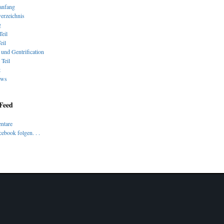
nfang
verzeichnis
g
Teil
eil
und Gentrification
 Teil
t
ews
 Feed
ntare
ebook folgen. . .