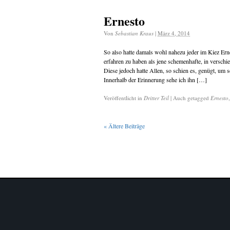
Ernesto
Von
Sebastian Kraus
|
März 4, 2014
So also hatte damals wohl nahezu jeder im Kiez Er
erfahren zu haben als jene schemenhafte, in verschi
Diese jedoch hatte Allen, so schien es, genügt, um 
Innerhalb der Erinnerung sehe ich ihn […]
Veröffentlicht in
Dritter Teil
|
Auch getagged
Ernesto
«
Ältere Beiträge