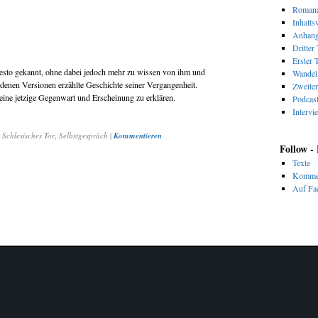
Romana
Inhalts
Anhan
Dritter 
Erster T
nesto gekannt, ohne dabei jedoch mehr zu wissen von ihm und
Wandel 
edenen Versionen erzählte Geschichte seiner Vergangenheit.
Zweiter
seine jetzige Gegenwart und Erscheinung zu erklären.
Podcas
Intervi
,
Schlesisches Tor
,
Selbstgespräch
|
Kommentieren
Follow -
Texte
Komme
Auf Fac