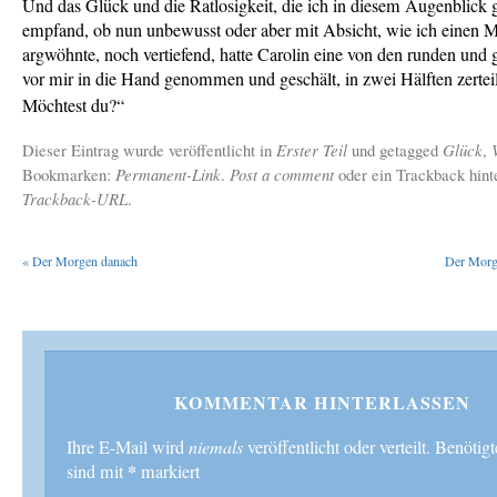
Und das Glück und die Ratlosigkeit, die ich in diesem Augenblick
empfand, ob nun unbewusst oder aber mit Absicht, wie ich einen 
argwöhnte, noch vertiefend, hatte Carolin eine von den runden und
vor mir in die Hand genommen und geschält, in zwei Hälften zerteil
Möchtest du?“
Dieser Eintrag wurde veröffentlicht in
Erster Teil
und getagged
Glück
,
Bookmarken:
Permanent-Link
.
Post a comment
oder ein Trackback hint
Trackback-URL
.
«
Der Morgen danach
Der Morge
KOMMENTAR HINTERLASSEN
Ihre E-Mail wird
niemals
veröffentlicht oder verteilt. Benötig
*
sind mit
markiert