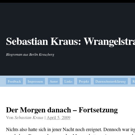
Sebastian Kraus: Wrangelstr
Blogroman aus Berlin Kreuzberg
Feedback
Impressum
Autor
Links
Projekt
Datenschutzerklärung
R
Der Morgen danach – Fortsetzung
Von
Sebastian Kraus
|
April 5, 2009
Nichts also hatte sich in jener Nacht noch ereignet. Dennoch war i