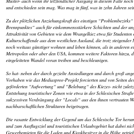
Muster- auch wenn ihr letztendlicher Ausgang in diesem Falle noch
und entschieden sein mag. Was mag in fünf, was in zehn Jahren sei
Zu der plötzlichen Anziehungskraft des einstigen “Problembezirks“
Brennpunktes“ auch für einkommensstärkere Schichten und der u
Attraktivität von Gebieten wie dem Wrangelkiez etwa für Studenten
Kulturschaffende aus dem westlichen Ausland, die trotz steigender
noch weitaus günstiger wohnen und leben können, als in anderen 
Metropolen oder aber den USA, kommen weitere Faktoren hinzu, d
eingeleiteten Wandel voran treiben und beschleunigen.
So hat- neben der durch gezielte Ansiedlungen und durch groß ange
Vorhaben wie das Mediaspree-Projekt forcierten und von Seiten des
geförderten “Aufwertung“ und “Belebung“ des Kiezes- nicht zuletz
Entstehung touristischer Zonen wie etwa in der Schlesischen Straße
sukzessiven Verdrängung der “Locals“ aus den ihnen vertrauten 
nachbarschaftlichen Strukturen beigetragen.
Die rasante Entwicklung der Gegend um das Schlesische Tor heru
und zum Ausflugsziel und touristischen Urlaubsgebiet hat dabei nicht
Gewerbemieten für die Laden und Kioskbesitzer in die Höhe getrie