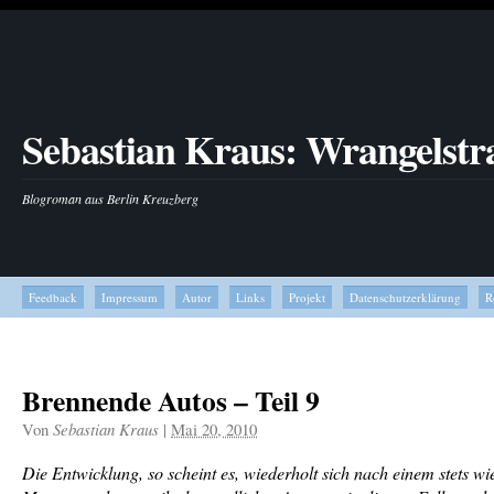
Sebastian Kraus: Wrangelstr
Blogroman aus Berlin Kreuzberg
Feedback
Impressum
Autor
Links
Projekt
Datenschutzerklärung
R
Brennende Autos – Teil 9
Von
Sebastian Kraus
|
Mai 20, 2010
Die Entwicklung, so scheint es, wiederholt sich nach einem stets w