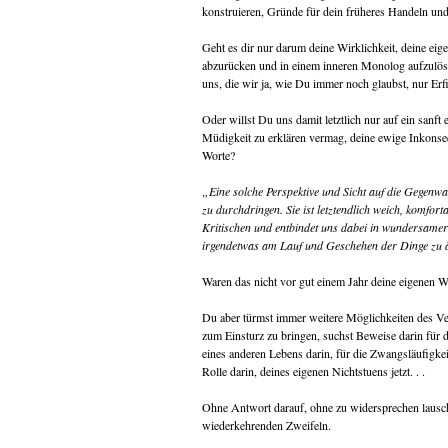
konstruieren, Gründe für dein früheres Handeln und
Geht es dir nur darum deine Wirklichkeit, deine ei
abzurücken und in einem inneren Monolog aufzulöse
uns, die wir ja, wie Du immer noch glaubst, nur Er
Oder willst Du uns damit letztlich nur auf ein sanft
Müdigkeit zu erklären vermag, deine ewige Inkons
Worte?
„Eine solche Perspektive und Sicht auf die Gegenwa
zu durchdringen. Sie ist letztendlich weich, komfor
Kritischen und entbindet uns dabei in wundersamer
irgendetwas am Lauf und Geschehen der Dinge zu 
Waren das nicht vor gut einem Jahr deine eigenen 
Du aber türmst immer weitere Möglichkeiten des Ve
zum Einsturz zu bringen, suchst Beweise darin für
eines anderen Lebens darin, für die Zwangsläufigke
Rolle darin, deines eigenen Nichtstuens jetzt. . .
Ohne Antwort darauf, ohne zu widersprechen lausc
wiederkehrenden Zweifeln.