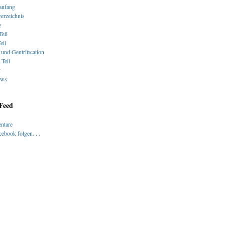
nfang
verzeichnis
g
Teil
eil
und Gentrification
 Teil
t
ews
 Feed
ntare
ebook folgen. . .