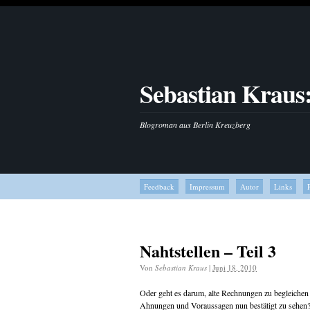
Sebastian Kraus
Blogroman aus Berlin Kreuzberg
Feedback
Impressum
Autor
Links
Nahtstellen – Teil 3
Von
Sebastian Kraus
|
Juni 18, 2010
Oder geht es darum, alte Rechnungen zu begleichen 
Ahnungen und Voraussagen nun bestätigt zu sehe