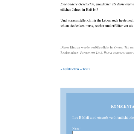
Eine andere Geschichte, glücklicher als deine eigene
etlichen Jahren in Haft ist?
Und warum stelle ich mir ihr Leben auch heute noch
ich an sie denken muss, reicher und erfüllter vor als
Dieser Eintrag wurde veröffentlicht in
Zweiter Teil
un
Bookmarken:
Permanent-Link
.
Post a comment
oder 
«
Nahtstellen – Teil 2
KOMMENTA
Ihre E-Mail wird
niemals
veröffentlicht ode
Name
*