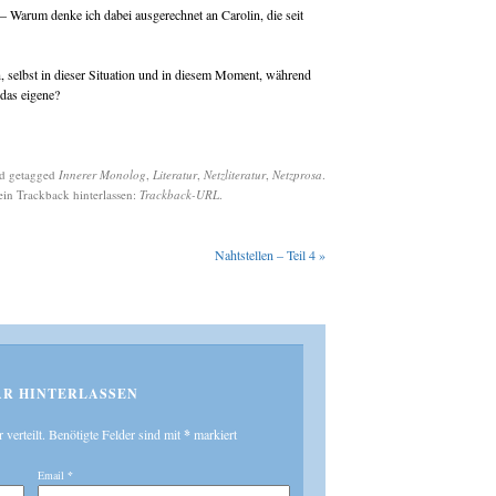
– Warum denke ich dabei ausgerechnet an Carolin, die seit
, selbst in dieser Situation und in diesem Moment, während
 das eigene?
d getagged
Innerer Monolog
,
Literatur
,
Netzliteratur
,
Netzprosa
.
ein Trackback hinterlassen:
Trackback-URL
.
Nahtstellen – Teil 4
»
R HINTERLASSEN
r verteilt. Benötigte Felder sind mit
*
markiert
Email
*