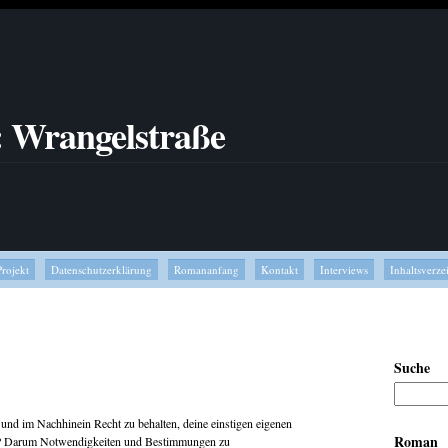
: Wrangelstraße
Projekt
Datenschutzerklärung
Romananfang
Kontakt
Interviews
Inhaltsverze
Suche
und im Nachhinein Recht zu behalten, deine einstigen eigenen
Roman
n? Darum Notwendigkeiten und Bestimmungen zu