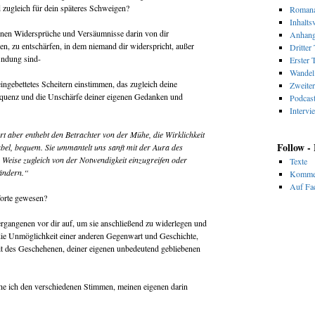
 zugleich für dein späteres Schweigen?
Romana
Inhalts
genen Widersprüche und Versäumnisse darin von dir
Anhan
n, zu entschärfen, in dem niemand dir widerspricht, außer
Dritter 
findung sind-
Erster T
Wandel 
 eingebettetes Scheitern einstimmen, das zugleich deine
Zweiter
equenz und die Unschärfe deiner eigenen Gedanken und
Podcas
Intervi
rt aber enthebt den Betrachter von der Mühe, die Wirklichkeit
Follow -
tabel, bequem. Sie ummantelt uns sanft mit der Aura des
 Weise zugleich von der Notwendigkeit einzugreifen oder
Texte
ändern.“
Komme
Auf Fac
Worte gewesen?
rgangenen vor dir auf, um sie anschließend zu widerlegen und
 die Unmöglichkeit einer anderen Gegenwart und Geschichte,
it des Geschehenen, deiner eigenen unbedeutend gebliebenen
he ich den verschiedenen Stimmen, meinen eigenen darin