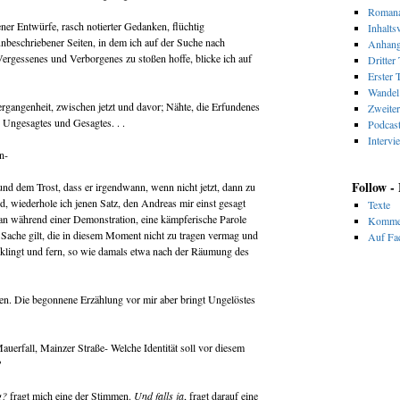
Romana
er Entwürfe, rasch notierter Gedanken, flüchtig
Inhalts
nbeschriebener Seiten, in dem ich auf der Suche nach
Anhan
ergessenes und Verborgenes zu stoßen hoffe, blicke ich auf
Dritter 
Erster T
Wandel 
angenheit, zwischen jetzt und davor; Nähte, die Erfundenes
Zweiter
 Ungesagtes und Gesagtes. . .
Podcas
Intervi
n-
Follow -
nd dem Trost, dass er irgendwann, wenn nicht jetzt, dann zu
rd, wiederhole ich jenen Satz, den Andreas mir einst gesagt
Texte
man während einer Demonstration, eine kämpferische Parole
Komme
en Sache gilt, die in diesem Moment nicht zu tragen vermag und
Auf Fac
klingt und fern, so wie damals etwa nach der Räumung des
ten. Die begonnene Erzählung vor mir aber bringt Ungelöstes
rfall, Mainzer Straße- Welche Identität soll vor diesem
?
g?
fragt mich eine der Stimmen.
Und falls ja
, fragt darauf eine