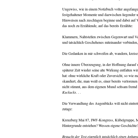
Ungewiss, wie in einem Notizbuch voller angefangen
festgehaltener Momente und dazwischen liegender u
Hinweisen nach zuschlagen beginne und dabei auf V
das noch zu Erzählende, auf das bereits Erzählte:
Klammern, Nahtstellen zwischen Gegenwart und Verg
und tatsächlich Geschehenes miteinander verbinden,
Die Gedanken in mir schweifen ab, wandern, kreise
Ohne innere Überzeugung, in der Hoffnung darauf u
späterer Zeit wieder seine alte Wirkung entfalten wi
hat: ohne wirkliche Kraft oder Zuversicht, so wie 
skandiert, die, man weiß es, einer bereits verloren
nicht stimmt, aus dem eigenen Mund seltsam fremd 
Kuckucks
. . .
Die Verwandlung des Augenblicks will nicht eintre
zutage:
Kreuzberg Mai 87, IWF-Kongress, Kübelgruppe, Maue
Hintergrunde entstehen? Wessen eigene Geschichte
Braucht der Text eigentlich tatsächlich einen Anhan