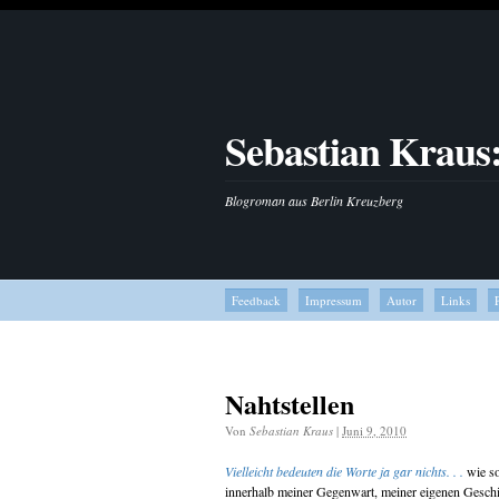
Sebastian Kraus
Blogroman aus Berlin Kreuzberg
Feedback
Impressum
Autor
Links
Nahtstellen
Von
Sebastian Kraus
|
Juni 9, 2010
Vielleicht bedeuten die Worte ja gar nichts. . .
wie so
innerhalb meiner Gegenwart, meiner eigenen Geschic