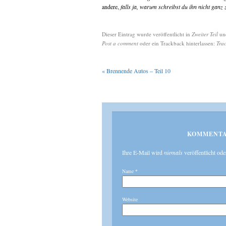
andere,
falls ja, warum schreibst du ihn nicht ganz
Dieser Eintrag wurde veröffentlicht in
Zweiter Teil
un
Post a comment
oder ein Trackback hinterlassen:
Tra
«
Brennende Autos – Teil 10
KOMMENTA
Ihre E-Mail wird
niemals
veröffentlicht ode
Name
*
Website