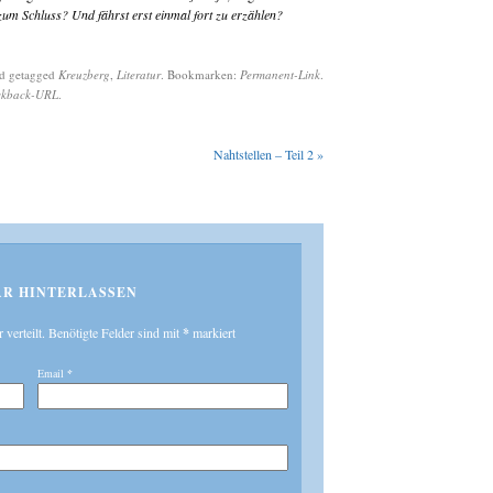
 zum Schluss? Und fährst erst einmal fort zu erzählen?
d getagged
Kreuzberg
,
Literatur
. Bookmarken:
Permanent-Link
.
ckback-URL
.
Nahtstellen – Teil 2
»
R HINTERLASSEN
r verteilt. Benötigte Felder sind mit
*
markiert
Email
*