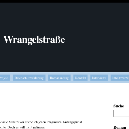
: Wrangelstraße
Projekt
Datenschutzerklärung
Romananfang
Kontakt
Interviews
Inhaltsverze
Suche
 viele Male zuvor suche ich jenen imaginären Anfangspunkt
Roman
hte. Doch es will nicht gelingen.