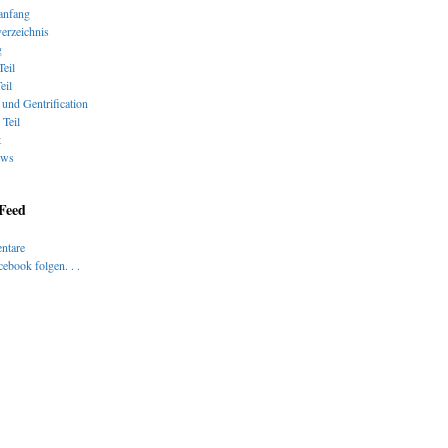
nfang
verzeichnis
g
Teil
eil
und Gentrification
 Teil
t
ews
 Feed
ntare
ebook folgen. . .