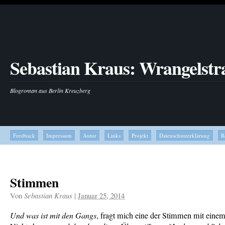
Sebastian Kraus: Wrangelstr
Blogroman aus Berlin Kreuzberg
Feedback
Impressum
Autor
Links
Projekt
Datenschutzerklärung
R
Stimmen
Von
Sebastian Kraus
|
Januar 25, 2014
Und was ist mit den Gangs
, fragt mich eine der Stimmen mit eine