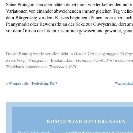
Seine Protagonisten aber hätten dabei ihren wieder kehrenden nur i
Variationen von einander abweichenden immer gleichen Tag viellei
dem Bürgersteig vor dem Kaisers beginnen können, oder aber auch
Pennymarkt oder Rewemarkt an der Ecke zur Cuvrystraße, dort a
vor dem Öffnen der Läden zusammen gesessen und gewartet, gerauc
Dieser Eintrag wurde veröffentlicht in
Dritter Teil
und getagged
36 Boy
Kreuzberg
,
Wrangelkiez
. Bookmarken:
Permanent-Link
.
Post a commen
Trackback hinterlassen:
Trackback-URL
.
«
Wrangelstraße – Fortsetzung Teil 7
Wrangelstraß
KOMMENTAR HINTERLASSEN
niemals