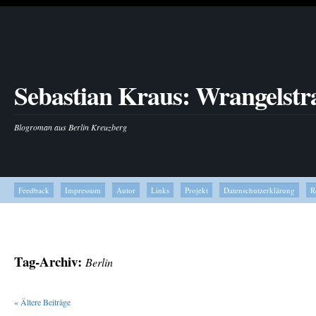
Sebastian Kraus: Wrangelstr
Blogroman aus Berlin Kreuzberg
Feedback
Impressum
Autor
Links
Projekt
Datenschutzerklärung
R
Tag-Archiv:
Berlin
«
Ältere Beiträge