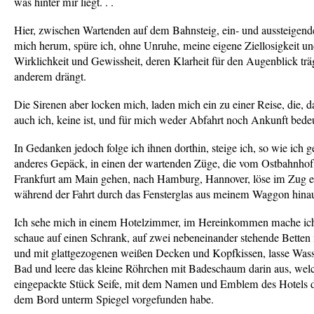
was hinter mir liegt. . .
Hier, zwischen Wartenden auf dem Bahnsteig, ein- und aussteige
mich herum, spüre ich, ohne Unruhe, meine eigene Ziellosigkeit und
Wirklichkeit und Gewissheit, deren Klarheit für den Augenblick trä
anderem drängt.
Die Sirenen aber locken mich, laden mich ein zu einer Reise, die, d
auch ich, keine ist, und für mich weder Abfahrt noch Ankunft bedeu
In Gedanken jedoch folge ich ihnen dorthin, steige ich, so wie ich g
anderes Gepäck, in einen der wartenden Züge, die vom Ostbahnhof
Frankfurt am Main gehen, nach Hamburg, Hannover, löse im Zug ei
während der Fahrt durch das Fensterglas aus meinem Waggon hina
Ich sehe mich in einem Hotelzimmer, im Hereinkommen mache ich 
schaue auf einen Schrank, auf zwei nebeneinander stehende Betten
und mit glattgezogenen weißen Decken und Kopfkissen, lasse Wass
Bad und leere das kleine Röhrchen mit Badeschaum darin aus, welc
eingepackte Stück Seife, mit dem Namen und Emblem des Hotels da
dem Bord unterm Spiegel vorgefunden habe.