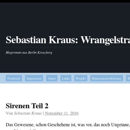
Sebastian Kraus: Wrangelstr
Blogroman aus Berlin Kreuzberg
Feedback
Impressum
Autor
Links
Projekt
Datenschutzerklärung
R
Sirenen Teil 2
Von
Sebastian Kraus
|
November 11, 2016
Das Gewesene, schon Geschehene ist, was vor, das noch Ungetane,