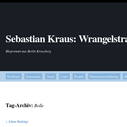
Sebastian Kraus: Wrangelstr
Blogroman aus Berlin Kreuzberg
Feedback
Impressum
Autor
Links
Projekt
Datenschutzerklärung
R
Tag-Archiv:
Bolle
«
Ältere Beiträge