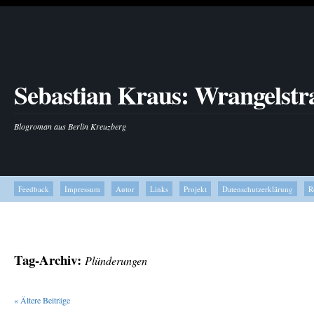
Sebastian Kraus: Wrangelstr
Blogroman aus Berlin Kreuzberg
Feedback
Impressum
Autor
Links
Projekt
Datenschutzerklärung
R
Tag-Archiv:
Plünderungen
«
Ältere Beiträge