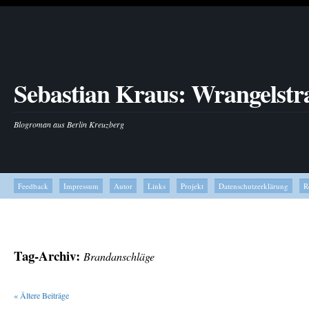
Sebastian Kraus: Wrangelstr
Blogroman aus Berlin Kreuzberg
Feedback
Impressum
Autor
Links
Projekt
Datenschutzerklärung
R
Tag-Archiv:
Brandanschläge
«
Ältere Beiträge