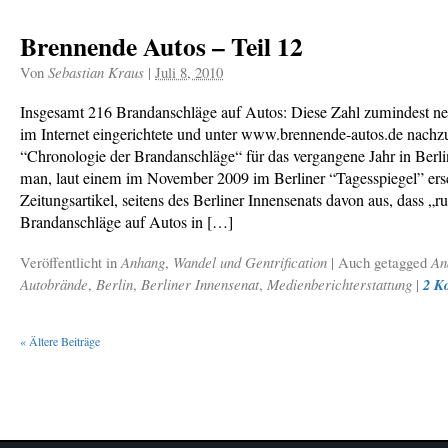
Brennende Autos – Teil 12
Von
Sebastian Kraus
|
Juli 8, 2010
Insgesamt 216 Brandanschläge auf Autos: Diese Zahl zumindest ne
im Internet eingerichtete und unter www.brennende-autos.de nachz
“Chronologie der Brandanschläge“ für das vergangene Jahr in Berl
man, laut einem im November 2009 im Berliner “Tagesspiegel” er
Zeitungsartikel, seitens des Berliner Innensenats davon aus, dass „r
Brandanschläge auf Autos in […]
Veröffentlicht in
Anhang
,
Wandel und Gentrification
|
Auch getagged
An
Autobrände
,
Berlin
,
Berliner Innensenat
,
Medienberichterstattung
|
2 K
«
Ältere Beiträge