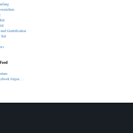
nfang
verzeichnis
g
Teil
eil
und Gentrification
 Teil
t
ews
 Feed
ntare
ebook folgen. . .