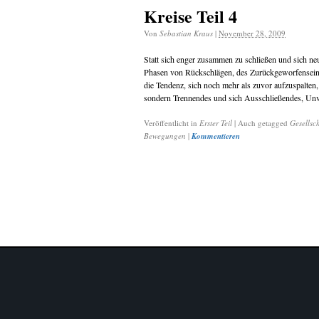
Kreise Teil 4
Von
Sebastian Kraus
|
November 28, 2009
Statt sich enger zusammen zu schließen und sich ne
Phasen von Rückschlägen, des Zurückgeworfenseins
die Tendenz, sich noch mehr als zuvor aufzuspalten
sondern Trennendes und sich Ausschließendes, Unv
Veröffentlicht in
Erster Teil
|
Auch getagged
Gesellsc
Bewegungen
|
Kommentieren