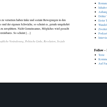
Romana
Inhalts
Anhan
Dritter 
u zu vernetzen haben linke und soziale Bewegungen in den
Erster T
 und der eigenen Schwäche, so scheint es, gerade umgekehrt
Wandel 
, zu zersplittern. Nicht Gemeinsames, Mögliches wird gesucht
Zweiter
ereinbares. So scheint […]
Podcas
Intervi
haftliche Veränderung
,
Politische Linke
,
Revolution
,
Soziale
Follow -
Texte
Komme
Auf Fac