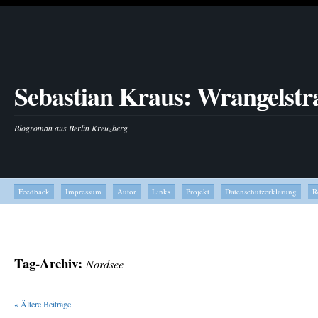
Sebastian Kraus: Wrangelstr
Blogroman aus Berlin Kreuzberg
Feedback
Impressum
Autor
Links
Projekt
Datenschutzerklärung
R
Tag-Archiv:
Nordsee
«
Ältere Beiträge