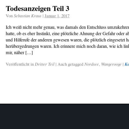
Todesanzeigen Teil 3
Von
Sebastian Kraus
|
Januar 1, 2017
Ich weiß nicht mehr genau, was damals den Entschluss umzukehren
hatte, ob es eher Instinkt, eine plötzliche Ahnung der Gefahr oder a
und Hilferufe der anderen gewesen waren, die plötzlich eingesetzt h
herübergedrungen waren. Ich erinnere mich noch daran, wie ich lin
mir, näher […]
Veröffentlicht in
Dritter Teil
|
Auch getagged
Nordsee
,
Wangerooge
|
K