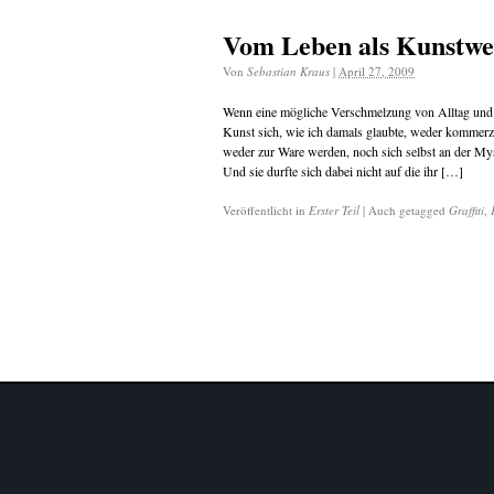
Vom Leben als Kunstwer
Von
Sebastian Kraus
|
April 27, 2009
Wenn eine mögliche Verschmelzung von Alltag und 
Kunst sich, wie ich damals glaubte, weder kommerzi
weder zur Ware werden, noch sich selbst an der Mysti
Und sie durfte sich dabei nicht auf die ihr […]
Veröffentlicht in
Erster Teil
|
Auch getagged
Graffiti
,