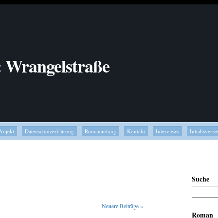
: Wrangelstraße
Projekt
Datenschutzerklärung
Romananfang
Kontakt
Interviews
Inhaltsverze
Suche
Neuere Beiträge
»
Roman