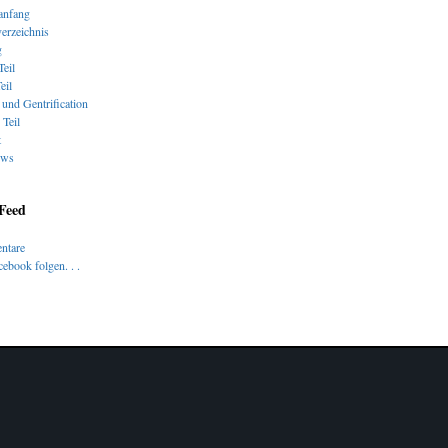
nfang
verzeichnis
g
Teil
eil
und Gentrification
 Teil
t
ews
 Feed
ntare
ebook folgen. . .