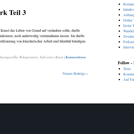
Romana
k Teil 3
Inhalts
Anhan
Dritter 
Erster T
Kunst das Leben von Grund auf verändern sollte, durfte
Wandel 
alisieren, noch anderweitig vereinnahmen lassen. Sie durfte
Zweiter
fizierung von künstlerischer Arbeit und Identität beteiligen.
Podcas
Intervi
Kunstguerilla
,
Rekuperation
,
Subversive Kunst
|
Kommentieren
Follow -
Texte
Neuere Beiträge
»
Komme
Auf Fac