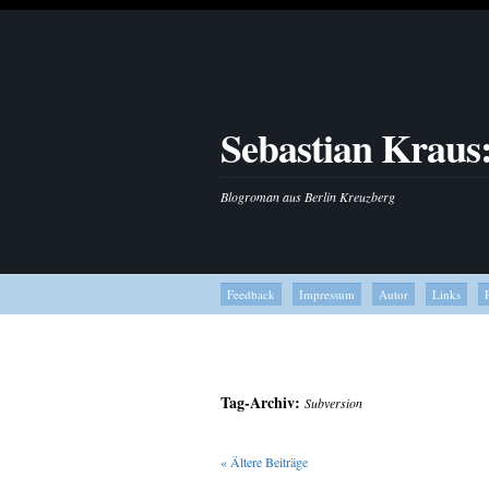
Sebastian Kraus
Blogroman aus Berlin Kreuzberg
Feedback
Impressum
Autor
Links
Tag-Archiv:
Subversion
«
Ältere Beiträge