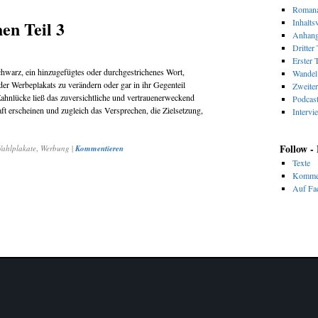
Romana
en Teil 3
Inhalts
Anhan
Dritter 
Erster T
chwarz, ein hinzugefügtes oder durchgestrichenes Wort,
Wandel 
der Werbeplakats zu verändern oder gar in ihr Gegenteil
Zweiter
ahnlücke ließ das zuversichtliche und vertrauenerweckend
Podcas
aft erscheinen und zugleich das Versprechen, die Zielsetzung,
Intervi
Follow -
ahlplakate
,
Werbung
|
Kommentieren
Texte
Komme
Auf Fac