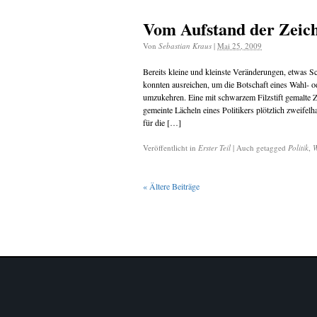
Vom Aufstand der Zeich
Von
Sebastian Kraus
|
Mai 25, 2009
Bereits kleine und kleinste Veränderungen, etwas S
konnten ausreichen, um die Botschaft eines Wahl- o
umzukehren. Eine mit schwarzem Filzstift gemalte Z
gemeinte Lächeln eines Politikers plötzlich zweifelh
für die […]
Veröffentlicht in
Erster Teil
|
Auch getagged
Politik
,
W
«
Ältere Beiträge