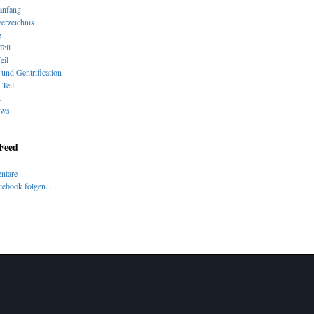
nfang
verzeichnis
g
Teil
eil
und Gentrification
 Teil
t
ews
 Feed
ntare
ebook folgen. . .