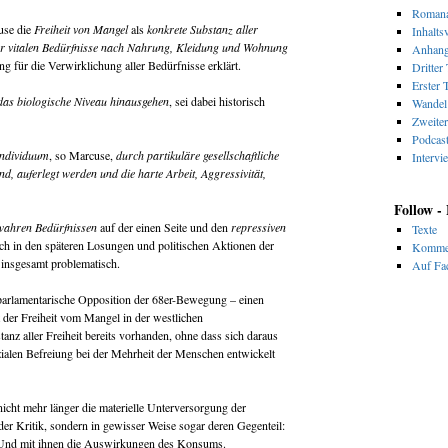
Romana
use die
Freiheit von Mangel
als
konkrete Substanz aller
Inhalts
er vitalen Bedürfnisse nach Nahrung, Kleidung und Wohnung
Anhan
 für die Verwirklichung aller Bedürfnisse erklärt.
Dritter 
Erster T
das biologische Niveau hinausgehen
, sei dabei historisch
Wandel 
Zweiter
Podcas
Individuum
, so Marcuse,
durch partikuläre gesellschaftliche
Intervi
nd, auferlegt werden und die harte Arbeit, Aggressivität,
Follow -
wahren Bedürfnissen
auf der einen Seite und den
repressiven
Texte
uch in den späteren Losungen und politischen Aktionen der
Komme
insgesamt problematisch.
Auf Fac
rparlamentarische Opposition der 68er-Bewegung – einen
der Freiheit vom Mangel in der westlichen
tanz aller Freiheit bereits vorhanden, ohne dass sich daraus
ialen Befreiung bei der Mehrheit der Menschen entwickelt
icht mehr länger die materielle Unterversorgung der
der Kritik, sondern in gewisser Weise sogar deren Gegenteil:
n. Und mit ihnen die Auswirkungen des Konsums.