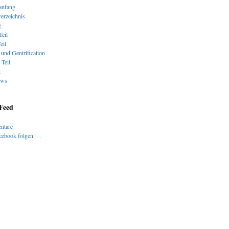
nfang
verzeichnis
g
Teil
eil
und Gentrification
 Teil
t
ews
 Feed
ntare
ebook folgen. . .