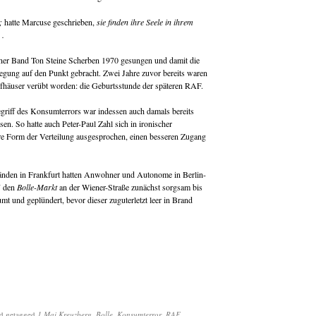
;
hatte Marcuse geschrieben,
sie finden ihre Seele in ihrem
 .
rliner Band Ton Steine Scherben 1970 gesungen und damit die
gung auf den Punkt gebracht. Zwei Jahre zuvor bereits waren
fhäuser verübt worden: die Geburtsstunde der späteren RAF.
riff des Konsumterrors war indessen auch damals bereits
n. So hatte auch Peter-Paul Zahl sich in ironischer
re Form der Verteilung ausgesprochen, einen besseren Zugang
nden in Frankfurt hatten Anwohner und Autonome in Berlin-
7 den
Bolle-Markt
an der Wiener-Straße zunächst sorgsam bis
mt und geplündert, bevor dieser zuguterletzt leer in Brand
d getagged
1.Mai Kreuzberg
,
Bolle
,
Konsumterror
,
RAF