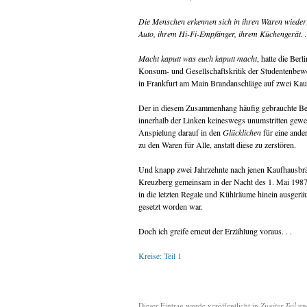
Die Menschen erkennen sich in ihren Waren wieder
Auto, ihrem Hi-Fi-Empfänger, ihrem Küchengerät. .
Macht kaputt was euch kaputt macht
, hatte die Be
Konsum- und Gesellschaftskritik der Studentenbewe
in Frankfurt am Main Brandanschläge auf zwei Kau
Der in diesem Zusammenhang häufig gebrauchte Beg
innerhalb der Linken keineswegs unumstritten gewese
Anspielung darauf in den
Glücklichen
für eine ande
zu den Waren für Alle, anstatt diese zu zerstören.
Und knapp zwei Jahrzehnte nach jenen Kaufhausbrä
Kreuzberg gemeinsam in der Nacht des 1. Mai 198
in die letzten Regale und Kühlräume hinein ausgeräu
gesetzt worden war.
Doch ich greife erneut der Erzählung voraus. . .
Kreise: Teil 1
Dieser Eintrag wurde veröffentlicht in
Zweiter Teil
un