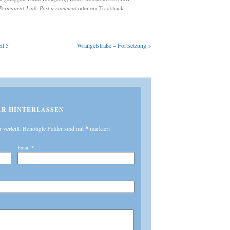
Permanent-Link
.
Post a comment
oder ein Trackback
il 5
Wrangelstraße – Fortsetzung
»
R HINTERLASSEN
r verteilt. Benötigte Felder sind mit
*
markiert
Email
*