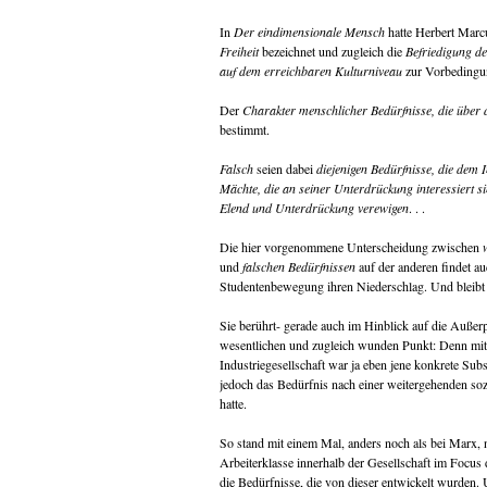
In
Der eindimensionale Mensch
hatte Herbert Marc
Freiheit
bezeichnet und zugleich die
Befriedigung d
auf dem erreichbaren Kulturniveau
zur Vorbedingung
Der
Charakter menschlicher Bedürfnisse, die über 
bestimmt.
Falsch
seien dabei
diejenigen Bedürfnisse, die dem 
Mächte, die an seiner Unterdrückung interessiert si
Elend und Unterdrückung verewigen
. . .
Die hier vorgenommene Unterscheidung zwischen
und
falschen Bedürfnissen
auf der anderen findet a
Studentenbewegung ihren Niederschlag. Und bleibt 
Sie berührt- gerade auch im Hinblick auf die Auße
wesentlichen und zugleich wunden Punkt: Denn mit 
Industriegesellschaft war ja eben jene konkrete Subs
jedoch das Bedürfnis nach einer weitergehenden soz
hatte.
So stand mit einem Mal, anders noch als bei Marx, n
Arbeiterklasse innerhalb der Gesellschaft im Focus 
die Bedürfnisse, die von dieser entwickelt wurde