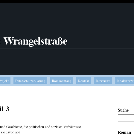
: Wrangelstraße
Projekt
Datenschutzerklärung
Romananfang
Kontakt
Interviews
Inhaltsverze
il 3
Suche
nd Geschichte, die politischen und sozialen Verhältnisse,
Roman
t sie davon ab?