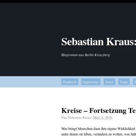
Sebastian Kraus
Blogroman aus Berlin Kreuzberg
Feedback
Impressum
Autor
Links
Kreise – Fortsetzung Te
Von
Sebastian Kraus
|
März 4, 2010
Was bringt Menschen dazu ihre eigene Wirklichkeit u
unter denen sie leben, verändern zu wollen, was häl