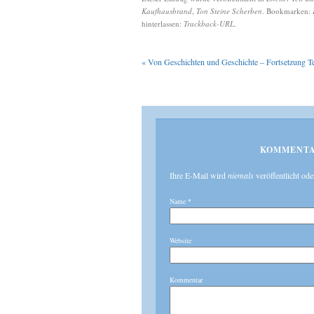
Kaufhausbrand
,
Ton Steine Scherben
. Bookmarken:
hinterlassen:
Trackback-URL
.
«
Von Geschichten und Geschichte – Fortsetzung Te
KOMMENTA
Ihre E-Mail wird
niemals
veröffentlicht ode
Name
*
Website
Kommentar