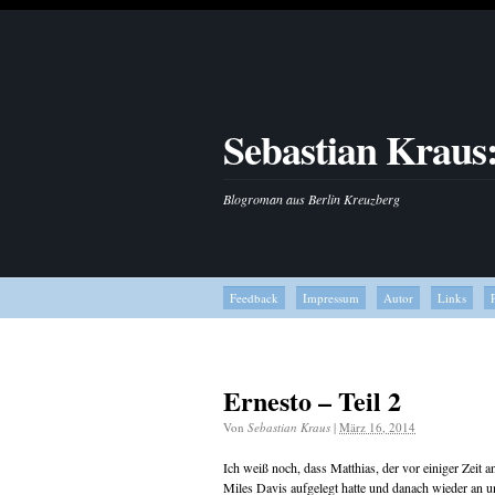
Sebastian Kraus
Blogroman aus Berlin Kreuzberg
Feedback
Impressum
Autor
Links
Ernesto – Teil 2
Von
Sebastian Kraus
|
März 16, 2014
Ich weiß noch, dass Matthias, der vor einiger Zeit a
Miles Davis aufgelegt hatte und danach wieder an u