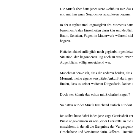
Die Musik aber hatte jenes leere Gefühl in mir, das 
und mit ihm jenen Sog, den es auszulösen begann.
In der Kargheit und Reglosigkeit des Moments hatt
begonnen, traten Einzelheiten darin klar und deutl
Raum, Schatten, Fugen im Mauerwerk während sich
begann.
Hatte ich dabei anfänglich noch geglaubt, irgendetw
Situation, den begonnenen Tag noch zu retten, war 
Augenblicks völlig ausreichend war.
Manchmal denke ich, dass die anderen beiden, dass 
Moment, meine eigene verspätete Ankunft darin gewar
finden, dass es keiner weiteren Dinge darin, keiner
Doch wer könnte das schon mit Sicherheit sagen?
So hatten wir der Musik lauschend einfach nur dor
Ich selbst hatte dabei indes jene vage Gewissheit v
Punkt angekommen zu sein, einer Leerstelle, in die i
umschloss, in der all die Ereignisse der Vergangen
Geschehene und Versäumte darin, Offenes, Ungelös