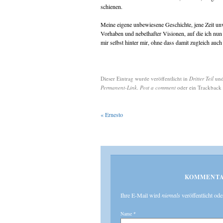
schienen.
Meine eigene unbewiesene Geschichte, jene Zeit un
Vorhaben und nebelhafter Visionen, auf die ich nun z
mir selbst hinter mir, ohne dass damit zugleich auc
Dieser Eintrag wurde veröffentlicht in
Dritter Teil
und
Permanent-Link
.
Post a comment
oder ein Trackback 
«
Ernesto
KOMMENTA
Ihre E-Mail wird
niemals
veröffentlicht ode
Name
*