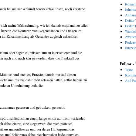
Romana
mich bei meiner Ankunft bereits erfasst hatte, noch verstärkt
Inhalts
Anhan
Dritter 
e sich meine Wahrnehmung, wie ich damals empfand, zu teilen
Erster T
ich hervor, die Konturen von Gegenständen und Dingen im
Wandel 
 ihr Zusammenhang als Gesamtes zugleich aufzulösen
Zweiter
Podcas
Intervi
as tun oder sagen zu müssen, um zu intervenieren und die
mir nach und nach klar geworden, dass die Tragkraft des
Follow -
Texte
Matthias und auch er, Ernesto, damals nur auf diesen
Komme
tet und mir bis dahin Zeit gelassen hatten, selbst heraus zu
Auf Fac
 anderen Unterhaltung bedurfte.
t zusammen gesessen und getrunken, geraucht.
erspürt, schließlich an einem lange schon auf mich wartenden
ch dabei eintrat, eine Gegenwart, die mich plötzlich
heit zusammenflossen und vor deren Hintergrund das
tes und Erfahrenes dabei gleichermaßen bedeutungslos