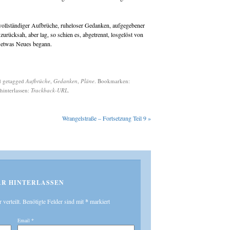
vollständiger Aufbrüche, ruheloser Gedanken, aufgegebener
urücksah, aber lag, so schien es, abgetrennt, losgelöst von
h etwas Neues begann.
 getagged
Aufbrüche
,
Gedanken
,
Pläne
. Bookmarken:
hinterlassen:
Trackback-URL
.
Wrangelstraße – Fortsetzung Teil 9
»
R HINTERLASSEN
r verteilt. Benötigte Felder sind mit
*
markiert
Email
*