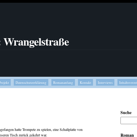
: Wrangelstraße
Projekt
Datenschutzerklärung
Romananfang
Kontakt
Interviews
Inhaltsverze
Suche
ngefangen hatte Trompete zu spielen, eine Schallplatte von
Roman
nseren Tisch zurück gekehrt war.