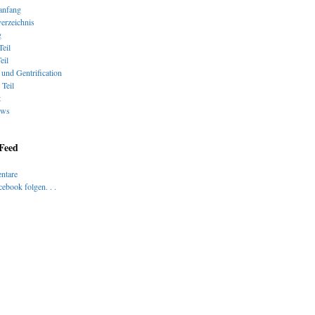
nfang
verzeichnis
g
Teil
eil
und Gentrification
 Teil
t
ews
 Feed
ntare
ebook folgen. . .