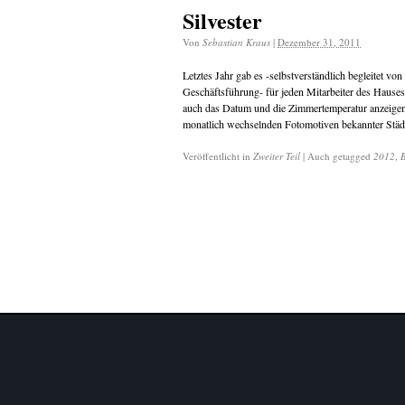
Silvester
Von
Sebastian Kraus
|
Dezember 31, 2011
Letztes Jahr gab es -selbstverständlich begleitet
Geschäftsführung- für jeden Mitarbeiter des Hauses
auch das Datum und die Zimmertemperatur anzeigen 
monatlich wechselnden Fotomotiven bekannter Städ
Veröffentlicht in
Zweiter Teil
|
Auch getagged
2012
,
B