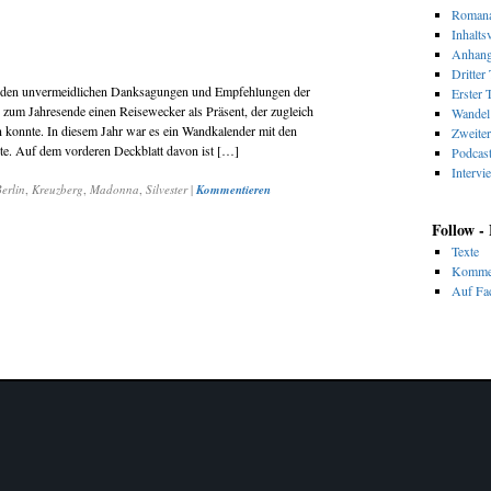
Romana
Inhalts
Anhan
Dritter 
 von den unvermeidlichen Danksagungen und Empfehlungen der
Erster T
 zum Jahresende einen Reisewecker als Präsent, der zugleich
Wandel 
konnte. In diesem Jahr war es ein Wandkalender mit den
Zweiter
te. Auf dem vorderen Deckblatt davon ist […]
Podcas
Intervi
erlin
,
Kreuzberg
,
Madonna
,
Silvester
|
Kommentieren
Follow -
Texte
Komme
Auf Fac