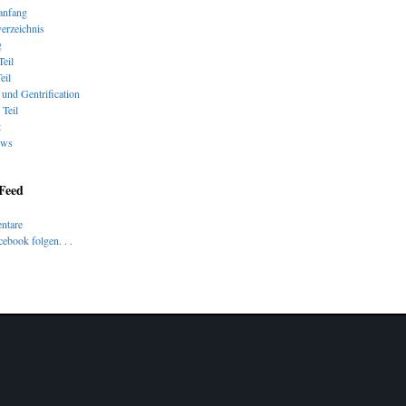
nfang
verzeichnis
g
Teil
eil
und Gentrification
 Teil
t
ews
 Feed
ntare
ebook folgen. . .