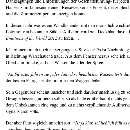
Danksagungen und Empfehlungen der Geschäftsführung- für jeden M
Hauses zum Jahresende einen Reisewecker als Präsent, der zuglei
und die Zimmertemperatur anzeigen konnte.
In diesem Jahr war es ein Wandkalender mit den monatlich wechse
Fotomotiven bekannter Städte. Auf dem vorderen Deckblatt davon is
Emotions of the World 2012
zu lesen. . .
Ich erinnere mich noch an vergangenes Silvester: Es ist Nachmittag
in Richtung Warschauer Straße. Aus dem Fenster heraus sehe ich au
Oberbaumbrücke, auf das Wasser, die Ufer der Spree.
“An Silvester führen sie jedes Jahr ihre heimlichen Raketentests du
der beiden Fahrgäste, die mit mir den Waggon teilen.
Sein Gegenüber scheint unsicher und sich darüber unschlüssig zu se
Gesagte besser ignorieren sollte, so als hätte er überhaupt nichts geh
dem Unbekannten eine vage und zu nichts verpflichtende Aufmerk
signalisieren solle.
Der aber fährt sogleich unbeirrt fort:
“Ist ja klar, schließlich fällt es
zwischen dem ganzen übrigen Feuerwerk. . .”