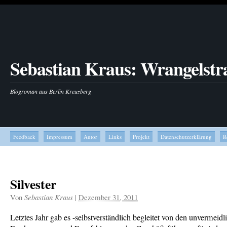
Sebastian Kraus: Wrangelstr
Blogroman aus Berlin Kreuzberg
Feedback
Impressum
Autor
Links
Projekt
Datenschutzerklärung
R
Silvester
Von
Sebastian Kraus
|
Dezember 31, 2011
Letztes Jahr gab es -selbstverständlich begleitet von den unvermeidl