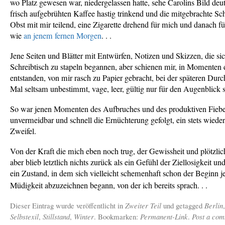
wo Platz gewesen war, niedergelassen hatte, sehe Carolins Bild deut
frisch aufgebrühten Kaffee hastig trinkend und die mitgebrachte Sc
Obst mit mir teilend, eine Zigarette drehend für mich und danach für
wie
an jenem fernen Morgen
. . .
Jene Seiten und Blätter mit Entwürfen, Notizen und Skizzen, die s
Schreibtisch zu stapeln begannen, aber schienen mir, in Momenten 
entstanden, von mir rasch zu Papier gebracht, bei der späteren Durc
Mal seltsam unbestimmt, vage, leer, gültig nur für den Augenblick s
So war jenen Momenten des Aufbruches und des produktiven Fiebe
unvermeidbar und schnell die Ernüchterung gefolgt, ein stets wiede
Zweifel.
Von der Kraft die mich eben noch trug, der Gewissheit und plötzl
aber blieb letztlich nichts zurück als ein Gefühl der Ziellosigkeit und
ein Zustand, in dem sich vielleicht schemenhaft schon der Beginn j
Müdigkeit abzuzeichnen begann, von der ich bereits sprach. . .
Dieser Eintrag wurde veröffentlicht in
Zweiter Teil
und getagged
Berlin
Selbstexil
,
Stillstand
,
Winter
. Bookmarken:
Permanent-Link
.
Post a co