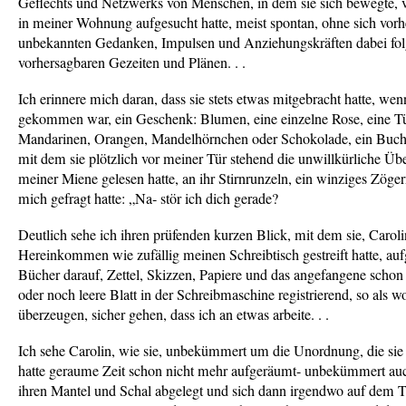
Geflechts und Netzwerks von Menschen, in dem sie sich bewegte, v
in meiner Wohnung aufgesucht hatte, meist spontan, ohne sich vor
unbekannten Gedanken, Impulsen und Anziehungskräften dabei fol
vorhersagbaren Gezeiten und Plänen. . .
Ich erinnere mich daran, dass sie stets etwas mitgebracht hatte, wen
gekommen war, ein Geschenk: Blumen, eine einzelne Rose, eine Tü
Mandarinen, Orangen, Mandelhörnchen oder Schokolade, ein Buch-
mit dem sie plötzlich vor meiner Tür stehend die unwillkürliche Üb
meiner Miene gelesen hatte, an ihr Stirnrunzeln, ein winziges Zöger
mich gefragt hatte: „Na- stör ich dich gerade?
Deutlich sehe ich ihren prüfenden kurzen Blick, mit dem sie, Caroli
Hereinkommen wie zufällig meinen Schreibtisch gestreift hatte, au
Bücher darauf, Zettel, Skizzen, Papiere und das angefangene schon
oder noch leere Blatt in der Schreibmaschine registrierend, so als wo
überzeugen, sicher gehen, dass ich an etwas arbeite. . .
Ich sehe Carolin, wie sie, unbekümmert um die Unordnung, die sie
hatte geraume Zeit schon nicht mehr aufgeräumt- unbekümmert auc
ihren Mantel und Schal abgelegt und sich dann irgendwo auf dem 