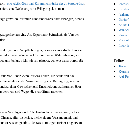
 auch
jene Aktivitäten und Zusammenkünfte des
Arbeitskreises
,
Romana
hatten, eine Weile lang zum Erliegen gekommen.
Inhalts
Anhan
Dinge gewesen, die mich dann und wann dazu zwangen, hinaus
Dritter 
Erster T
Wandel 
gezogenheit als eine Art Experiment betrachtet, als Versuch
Zweiter
rise.
Podcas
Intervi
 Bindungen und Verpflichtungen, dem was außerhalb draußen
nnerhalb dieser Wände plötzlich in meiner Wahrnehmung an
Follow -
egann, befand sich, wie ich glaubte, der Ausgangspunkt, die
Texte
Komme
lle von Eindrücken, die das Leben, die Stadt und das
Auf Fac
 Schlüssel dafür, die Voraussetzung und Bedingung, wie mir
 und zu einer Gewissheit und Entscheidung zu kommen über
erspektiven und Wege, die sich öffnen mochten.
etwas Wichtiges und Entscheidendes zu versäumen, bot sich
e Chance, alles bisherige, meine eigene Vergangenheit und
 nur zu wissen glaubte, die Bestimmungen meiner Gegenwart