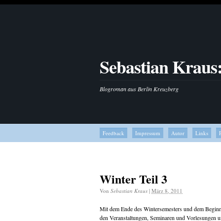
Sebastian Kraus
Blogroman aus Berlin Kreuzberg
Feedback
Impressum
Autor
Links
Winter Teil 3
Von
Sebastian Kraus
|
März 8, 2011
Mit dem Ende des Wintersemesters und dem Beginn 
den Veranstaltungen, Seminaren und Vorlesungen 