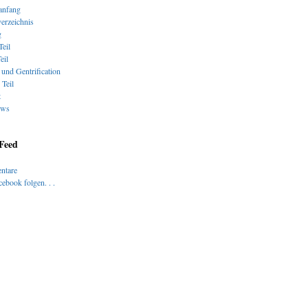
nfang
verzeichnis
g
Teil
eil
und Gentrification
 Teil
t
ews
 Feed
ntare
ebook folgen. . .