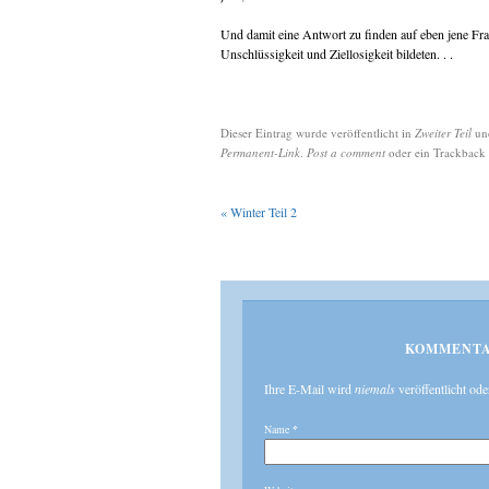
Und damit eine Antwort zu finden auf eben jene Fr
Unschlüssigkeit und Ziellosigkeit bildeten. . .
Dieser Eintrag wurde veröffentlicht in
Zweiter Teil
un
Permanent-Link
.
Post a comment
oder ein Trackback 
«
Winter Teil 2
KOMMENTA
Ihre E-Mail wird
niemals
veröffentlicht ode
Name
*