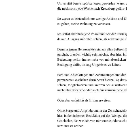
Universität bereits spürbar leerer geworden- waren
die mich sonst jede Woche nach Kreuzberg geführt 
So waren es letztendlich nur wenige Anlässe und 
zu gehen, meine Wohnung zu verlassen.
Ich selbst aber hatte jene Phase und Zeit der Zurück
dessen Ausgang mir offen schien, als notwendige K
Denn in jenem Herausgelöstsein aus allen äußeren
geschah, draußen wichtig sein mochte, aber hier, i
Bedeutung verlor, immer mehr von mir abzurücken b
Bedingung dafür, bislang Ungelöstes zu klären.
Fern von Ablenkungen und Zerstreuungen und der Fü
permanente Geschehen darin bereit hielten, lag der
schien, Möglichkeiten und Grenzen neu auszuloten
mich: über wirkliche oder auch nur vermeintliche P
Oder aber endgültig als Irrtum erweisen.
Ohne Sorge und Angst darum, in der Zwischenzeit 
hier, in der äußersten Reduktion auf das Wenige, di
Geschichte, das was ich von mir wusste, oder auch
jetzt, neu zu ordnen.