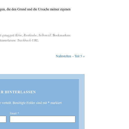
agen, die den Grund und die Ursache meiner eigenen
d getagged
Krise
,
Rostlaube
,
Selbstexil
. Bookmarken:
hinterlassen:
Trackback-URL
.
Nahtstellen – Teil 5
»
R HINTERLASSEN
r verteilt. Benötigte Felder sind mit
*
markiert
Email
*