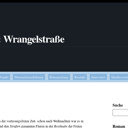
: Wrangelstraße
Projekt
Datenschutzerklärung
Romananfang
Kontakt
Interviews
Inhaltsverze
Suche
der vorlesungsfreien Zeit- schon nach Weihnachten war es in
Roman
und den
Straßen
genannten Fluren in der
Rostlaube
der Freien