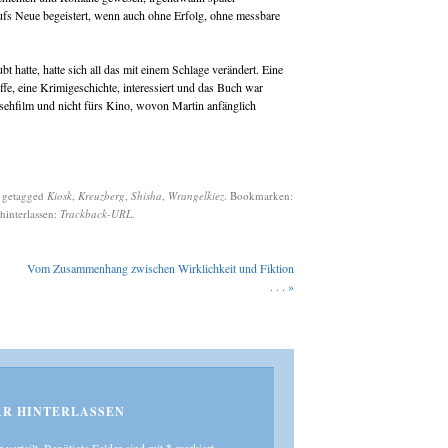
 aufs Neue begeistert, wenn auch ohne Erfolg, ohne messbare
t hatte, hatte sich all das mit einem Schlage verändert. Eine
ffe, eine Krimigeschichte, interessiert und das Buch war
nsehfilm und nicht fürs Kino, wovon Martin anfänglich
 getagged
Kiosk
,
Kreuzberg
,
Shisha
,
Wrangelkiez
. Bookmarken:
hinterlassen:
Trackback-URL
.
Vom Zusammenhang zwischen Wirklichkeit und Fiktion
. . .
»
R HINTERLASSEN