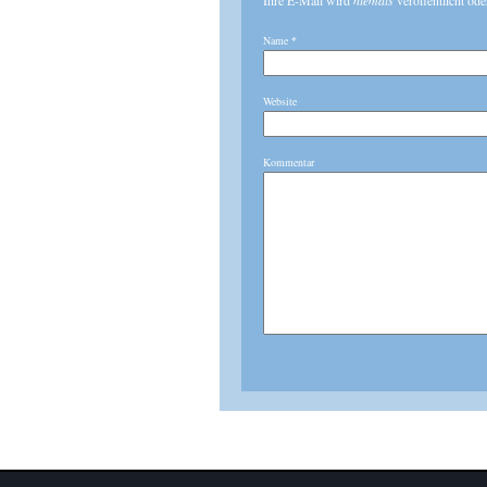
Ihre E-Mail wird
niemals
veröffentlicht ode
Name
*
Website
Kommentar