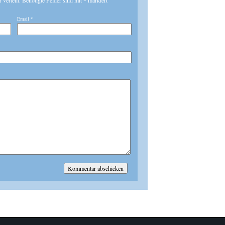
r verteilt. Benötigte Felder sind mit
*
markiert
Email
*