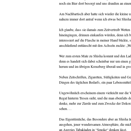
noch ein Bier dort besorgt und uns draußen an einen
Am Nachbartisch aber hatte sich wieder die kleine 
nahezu immer dort antraf wenn ich etwas bei Shisha 
Ich glaube, dass sie damals zum Zeitvertreib Wetten
hineingingen, drinnen einkaufen würden, denn ich
interessiert auf die Flasche in meiner Hand blickte,
anschließend enttäuscht mit den Achseln zuckte: „Wei
Wer zum ersten Male zu Shisha kommt und den Laden 
denn es handelt sich dabei scheinbar nur um einen 
herum und im übrigen Kreuzberg überall und in gro
Neben Zeitschriften, Zigaretten, Süßigkeiten und 
Dingen des täglichen Bedarfs, ein paar Lebensmittel
Ungewöhnlich erscheinem einem vielleicht nur die
Regal hinterm Tresen sieht, und die man ebenfalls d
denke, mehr zur Zierde und zum Zwecke der Dekorat
sehen. . .
Das Eigentümliche, das Besondere aber an Shisha l
ausgehen, jener wundersamen Atmosphäre, die mich
an Auggies Tabakladen in “Smoke“ denken lässt.