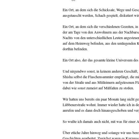
Ein Ort, an dem sich die Schicksale, Wege und Ges
ausgetauscht werden, Schach gespielt, diskutiert wir
Ein Ort, an dem sich die verschiedenen Gezeiten, in
der am Tage von den Anwohnern aus der Nachbarsch
Nachts von den unterschiedlichen Leuten angesteuert
auf dem Heimweg befinden, aus den umliegenden K
dorthin befinden.
Ein Ort also, der das gesamte kleine Universum des
Und nirgendwo sonst, in keinem anderen Geschäft, ha
Shisha selbst die Flaschensammler empfängt, die mi
von der Straße und aus Mülleimern aufgelesenen Fl
dabei wie sonst zumeist auf Mißfallen zu stoßen.
Wir hatten uns bereits ein paar Monate lang nicht g
Lübbenerstraße wohnt. Immer wieder hatte ich in der
anrufen und es dann doch hinausgeschoben und verg
So wußte ich damals auch nicht, mit was für einer Ar
Über etliche Jahre hinweg und solange wir uns bere
Geschichten gearbeitet. Zunächst waren es Kurzge