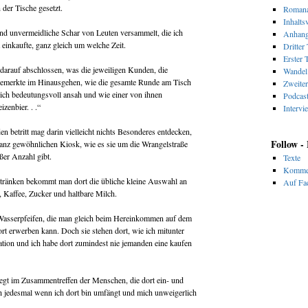
 der Tische gesetzt.
Romana
Inhalts
und unvermeidliche Schar von Leuten versammelt, die ich
Anhan
einkaufte, ganz gleich um welche Zeit.
Dritter 
Erster T
 darauf abschlossen, was die jeweiligen Kunden, die
Wandel 
 bemerkte im Hinausgehen, wie die gesamte Runde am Tisch
Zweiter
 sich bedeutungsvoll ansah und wie einer von ihnen
Podcas
zenbier. . .“
Intervi
betritt mag darin vielleicht nichts Besonderes entdecken,
Follow -
ganz gewöhnlichen Kiosk, wie es sie um die Wrangelstraße
ßer Anzahl gibt.
Texte
Komme
Getränken bekommt man dort die übliche kleine Auswahl an
Auf Fac
, Kaffee, Zucker und haltbare Milch.
 Wasserpfeifen, die man gleich beim Hereinkommen auf dem
ort erwerben kann. Doch sie stehen dort, wie ich mitunter
ion und ich habe dort zumindest nie jemanden eine kaufen
iegt im Zusammentreffen der Menschen, die dort ein- und
 jedesmal wenn ich dort bin umfängt und mich unweigerlich