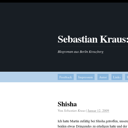
Sebastian Kraus
Blogroman aus Berlin Kreuzberg
Feedback
Impressum
Autor
Links
Shisha
Von
Sebastian Kraus
|
Januar 12, 2009
Ich hatte Martin zufällig bei Shisha getroffen, uns
beiden etwas Dringendes zu erledigen hatte und d