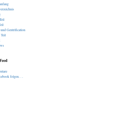
nfang
verzeichnis
g
Teil
eil
und Gentrification
 Teil
t
ews
 Feed
ntare
ebook folgen. . .