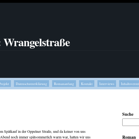
: Wrangelstraße
Projekt
Datenschutzerklärung
Romananfang
Kontakt
Interviews
Inhaltsverze
Suche
erem Spätkauf in der Oppelner Straße, und da keiner von uns
Roman
er Abend noch immer spätsommerlich warm war, hatten wir uns