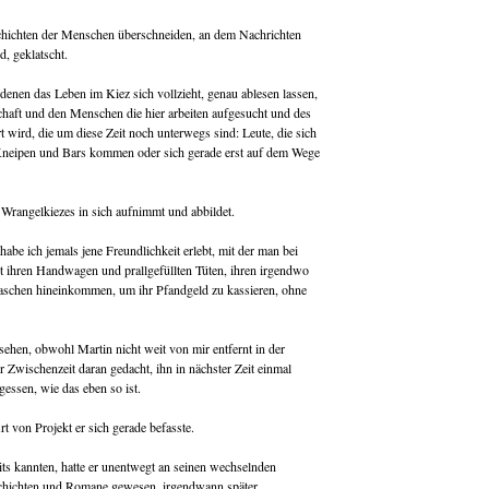
chichten der Menschen überschneiden, an dem Nachrichten
d, geklatscht.
 denen das Leben im Kiez sich vollzieht, genau ablesen lassen,
aft und den Menschen die hier arbeiten aufgesucht und des
 wird, die um diese Zeit noch unterwegs sind: Leute, die sich
neipen und Bars kommen oder sich gerade erst auf dem Wege
 Wrangelkiezes in sich aufnimmt und abbildet.
be ich jemals jene Freundlichkeit erlebt, mit der man bei
t ihren Handwagen und prallgefüllten Tüten, ihren irgendwo
aschen hineinkommen, um ihr Pfandgeld zu kassieren, ohne
esehen, obwohl Martin nicht weit von mir entfernt in der
 Zwischenzeit daran gedacht, ihn in nächster Zeit einmal
essen, wie das eben so ist.
t von Projekt er sich gerade befasste.
its kannten, hatte er unentwegt an seinen wechselnden
schichten und Romane gewesen, irgendwann später