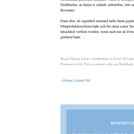
Drehbücher, an denen er schrieb, unbeirrbar, stets
Resonanz.
Dann aber, als eigentlich niemand mehr daran geglaub
Filmproduktionsfirma hatte sich für einen seiner Sto
tatsächlich verfilmt worden, wenn auch nur als Fer
geträumt hatte. . .
Dieser Eintrag wurde veröffentlicht in
Erster Teil
und
Permanent-Link
.
Post a comment
oder ein Trackback 
«
Prolog: Letzter Teil
KOMMENTA